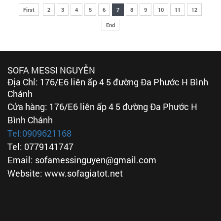
First
2
3
4
5
6
7
8
9
10
11
12
End
SOFA MESSI NGUYỄN
Địa Chỉ: 176/E6 liên ấp 4 5 đường Đa Phước H Bình
Chánh
Cửa hàng: 176/E6 liên ấp 4 5 đường Đa Phước H
Bình Chánh
Tel:
0909621168
Tel: 0779141747
Email: sofamessinguyen@gmail.com
Website: www.sofagiatot.net