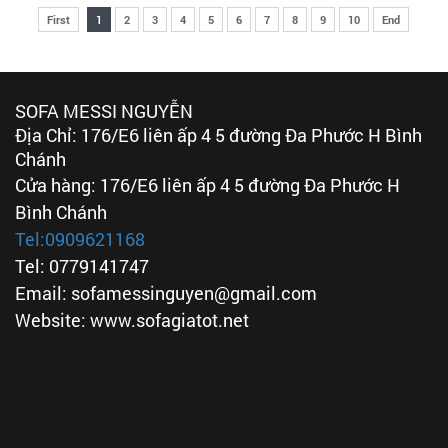
First
1
2
3
4
5
6
7
8
9
10
End
SOFA MESSI NGUYỄN
Địa Chỉ: 176/E6 liên ấp 4 5 đường Đa Phước H Bình
Chánh
Cửa hàng: 176/E6 liên ấp 4 5 đường Đa Phước H
Bình Chánh
Tel:
0909621168
Tel: 0779141747
Email: sofamessinguyen@gmail.com
Website: www.sofagiatot.net