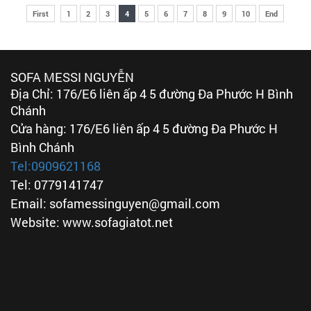
First
1
2
3
4
5
6
7
8
9
10
End
SOFA MESSI NGUYỄN
Địa Chỉ: 176/E6 liên ấp 4 5 đường Đa Phước H Bình
Chánh
Cửa hàng: 176/E6 liên ấp 4 5 đường Đa Phước H
Bình Chánh
Tel:
0909621168
Tel: 0779141747
Email: sofamessinguyen@gmail.com
Website: www.sofagiatot.net